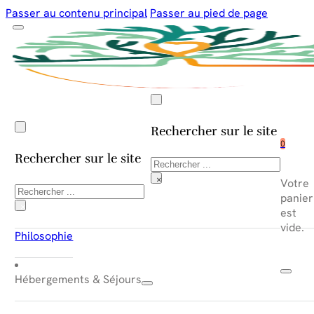
Passer au contenu principal
Passer au pied de page
Rechercher sur le site
0
Rechercher sur le site
Rechercher
×
Votre
Rechercher
panier
×
est
vide.
Philosophie
Hébergements & Séjours