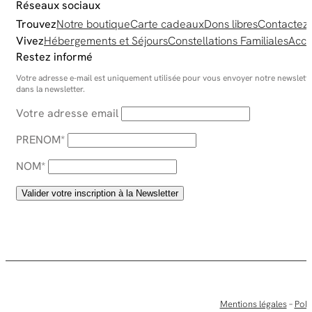
Réseaux sociaux
Trouvez
Notre boutique
Carte cadeaux
Dons libres
Contactez
Vivez
Hébergements et Séjours
Constellations Familiales
Acco
Restez informé
Votre adresse e-mail est uniquement utilisée pour vous envoyer notre newsletter
dans la newsletter.
Votre adresse email
PRENOM*
NOM*
Mentions légales
–
Poli