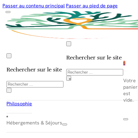
Passer au contenu principal
Passer au pied de page
Rechercher sur le site
0
Rechercher sur le site
Rechercher
×
Votre
Rechercher
panier
×
est
vide.
Philosophie
Hébergements & Séjours