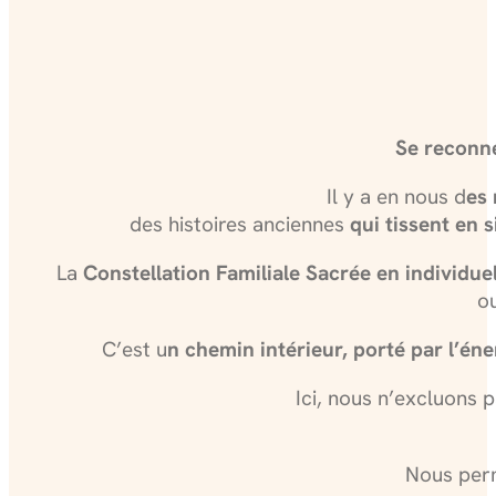
Se reconne
Il y a en nous d
es
des histoires anciennes
qui tissent en 
La
Constellation Familiale Sacrée en individue
ou
C’est u
n chemin intérieur, porté par l’én
Ici, nous n’excluons 
Nous per