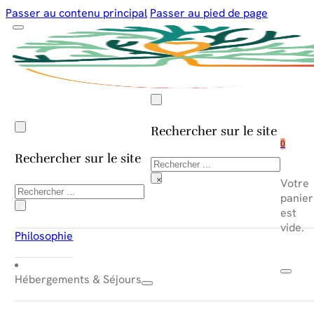
Passer au contenu principal
Passer au pied de page
Rechercher sur le site
0
Rechercher sur le site
Rechercher
×
Votre
Rechercher
panier
×
est
vide.
Philosophie
Hébergements & Séjours