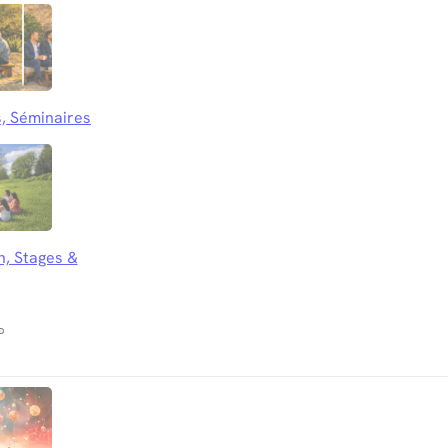
, Séminaires
n, Stages &