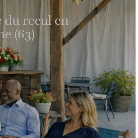
 du recul en
me (63)