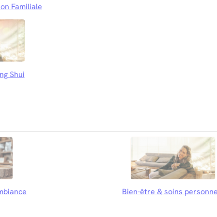
on Familiale
ng Shui
mbiance
Bien-être & soins personne