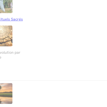
ituels Sacrés
olution par
e