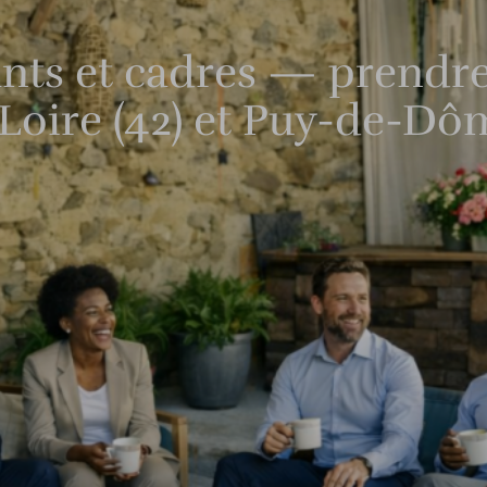
ants et cadres — prendre
 Loire (42) et Puy-de-Dô