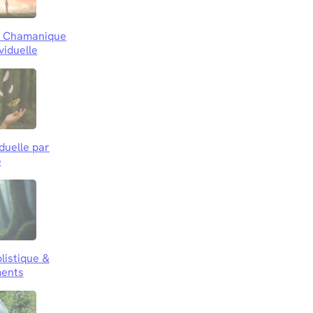
le Chamanique
viduelle
iduelle par
e
listique &
ents