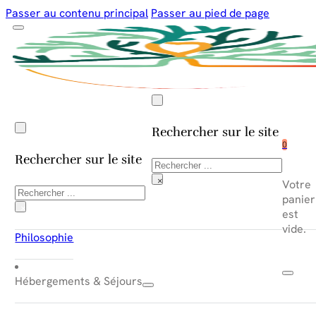
Passer au contenu principal
Passer au pied de page
Rechercher sur le site
0
Rechercher sur le site
Rechercher
×
Votre
Rechercher
panier
×
est
vide.
Philosophie
Hébergements & Séjours