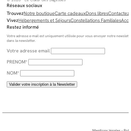
Réseaux sociaux
Trouvez
Notre boutique
Carte cadeaux
Dons libres
Contactez
Vivez
Hébergements et Séjours
Constellations Familiales
Acco
Restez informé
Votre adresse e-mail est uniquement utilisée pour vous envoyer notre newsletter
dans la newsletter.
Votre adresse email
PRENOM*
NOM*
Mentions légales
–
Poli