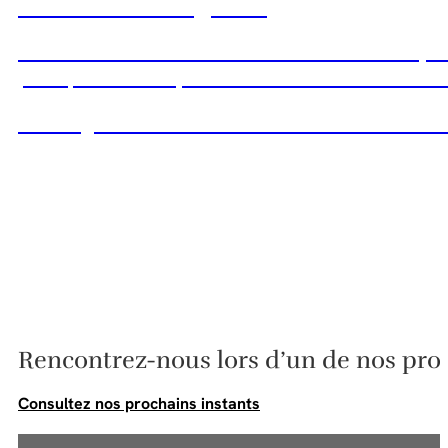
Le Coeur des Sagesses
Un lieu vivant dédié à l’
éveil de la conscience, au
pratiques contemporaines se rencontrent dan
💚 Plongez dans notre histoire notre démarche et
Rencontrez-nous lors d’un de nos proc
Consultez nos prochains instants