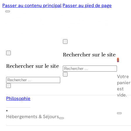
Passer au contenu principal
Passer au pied de page
Rechercher sur le site
0
Rechercher sur le site
Rechercher
×
Votre
Rechercher
panier
×
est
vide.
Philosophie
Hébergements & Séjours