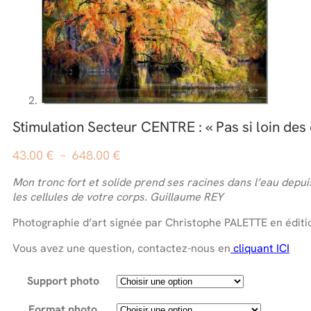
Stimulation Secteur CENTRE : « Pas si loin des
Plage
43.00
€
–
648.00
€
de
Mon tronc fort et solide prend ses racines dans l’eau dep
prix :
les cellules de votre corps. Guillaume REY
43.00 €
à
Photographie d’art signée par Christophe PALETTE en éditio
648.00 €
Vous avez une question, contactez-nous en
cliquant ICI
Support photo
Format photo