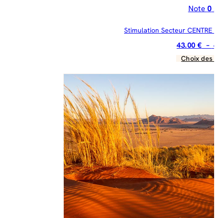
Note
0
s
Stimulation Secteur CENTRE : «
43.00
€
–
6
Choix des 
C
pr
a
pl
va
Le
op
pe
êt
ch
su
la
pa
du
pr