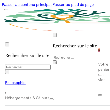
Passer au contenu principal
Passer au pied de page
Rechercher sur le site
0
Rechercher sur le site
Rechercher
×
Votre
Rechercher
panier
×
est
vide.
Philosophie
Hébergements & Séjours