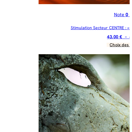
Note
0
s
Stimulation Secteur CENTRE : « 
43.00
€
–
6
Choix des 
C
pr
a
pl
va
Le
op
pe
êt
ch
su
la
pa
du