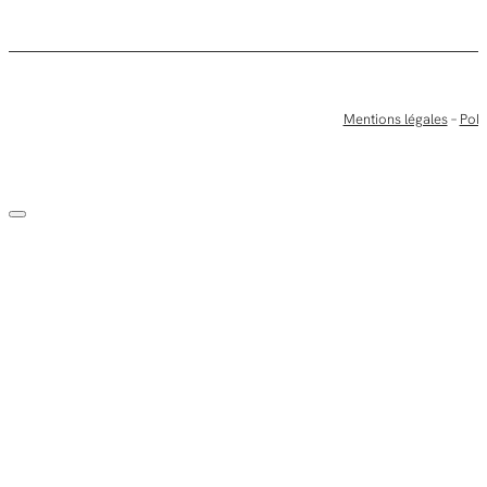
Mentions légales
–
Poli