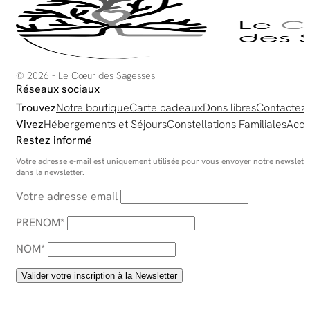
la
pa
du
pr
© 2026 - Le Cœur des Sagesses
Réseaux sociaux
Trouvez
Notre boutique
Carte cadeaux
Dons libres
Contactez
Vivez
Hébergements et Séjours
Constellations Familiales
Acco
Restez informé
Votre adresse e-mail est uniquement utilisée pour vous envoyer notre newsletter
dans la newsletter.
Votre adresse email
PRENOM*
NOM*