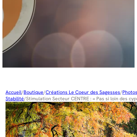
Accueil
/
Boutique
/
Créations Le Coeur des Sagesses
/
Photos
Stabilité
/
Stimulation Secteur CENTRE : « Pas si loin des cyp