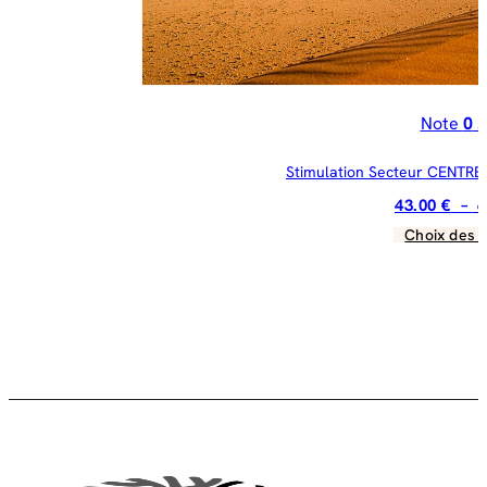
du
pr
Note
0
s
Stimulation Secteur CENTRE :
43.00
€
–
6
Choix des 
C
pr
a
pl
va
Le
op
pe
êt
ch
su