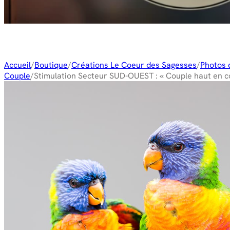
Accueil
/
Boutique
/
Créations Le Coeur des Sagesses
/
Photos 
Couple
/
Stimulation Secteur SUD-OUEST : « Couple haut en c