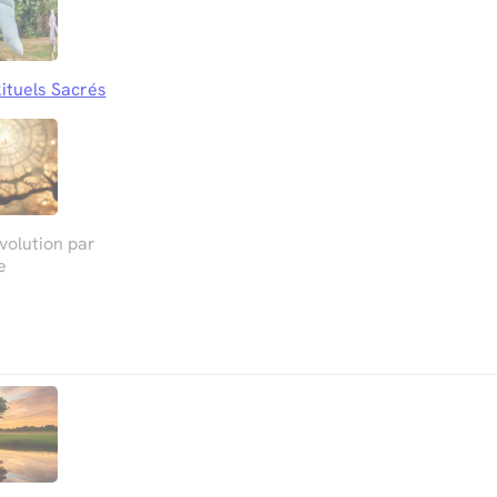
ituels Sacrés
olution par
e