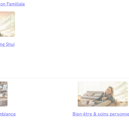
on Familiale
ng Shui
mbiance
Bien-être & soins personne