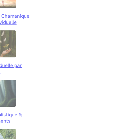
le Chamanique
viduelle
iduelle par
e
listique &
ents