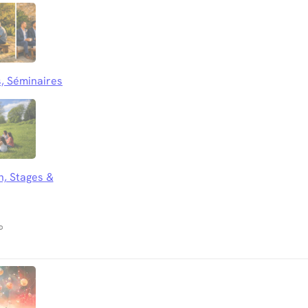
, Séminaires
n, Stages &