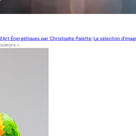
d'Art Énergétiques par Christophe Palette
/
La sélection d'imag
ouleurs »