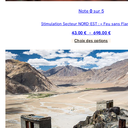
Note
0
sur 5
Stimulation Secteur NORD-EST : « Feu sans Fl
Plage
43.00
€
–
698.00
€
de
Choix des options
Ce
prix :
produit
43.00 €
a
à
plusieurs
698.00 €
variations.
Les
options
peuvent
être
choisies
sur
la
page
du
produit