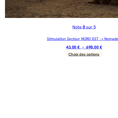
du
produit
Note
0
sur 5
Stimulation Secteur NORD-EST : « Nomade
Plage
43.00
€
–
698.00
€
de
Choix des options
Ce
prix :
produit
43.00 €
a
à
plusieurs
698.00 €
variations.
Les
options
peuvent
être
choisies
sur
la