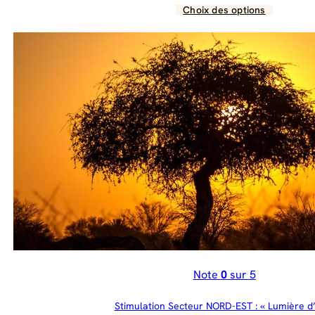
de
Choix des options
Ce
prix :
produit
43.00 €
a
à
plusieurs
698.00 €
variations.
Les
options
peuvent
être
choisies
sur
la
page
du
produit
Note
0
sur 5
Stimulation Secteur NORD-EST : « Lumière d