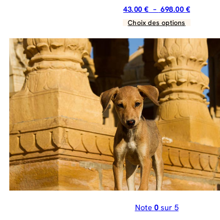
Plage
43.00
€
–
698.00
€
de
Choix des options
Ce
prix :
produit
43.00 €
a
à
plusieurs
698.00 €
variations.
Les
options
peuvent
être
choisies
sur
la
page
du
produit
Note
0
sur 5