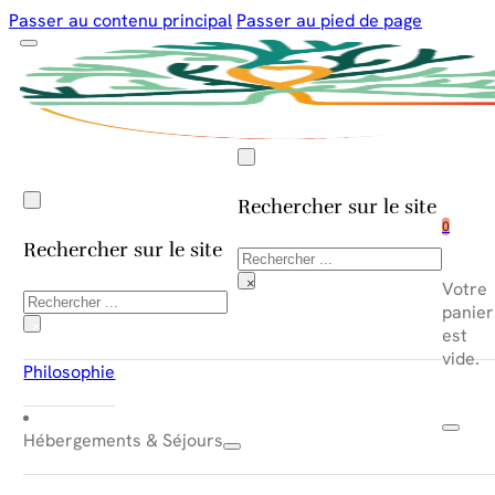
Passer au contenu principal
Passer au pied de page
Rechercher sur le site
0
Rechercher sur le site
Rechercher
×
Votre
Rechercher
panier
×
est
vide.
Philosophie
Hébergements & Séjours