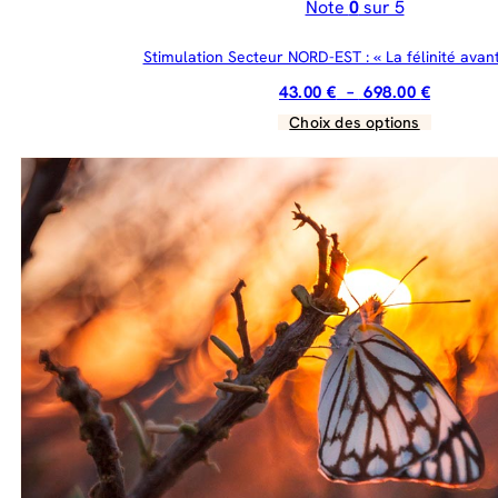
Note
0
sur 5
Stimulation Secteur NORD-EST : « La félinité avant
Plage
43.00
€
–
698.00
€
de
Choix des options
Ce
prix :
produit
43.00 €
a
à
plusieurs
698.00 €
variations.
Les
options
peuvent
être
choisies
sur
la
page
du
produit