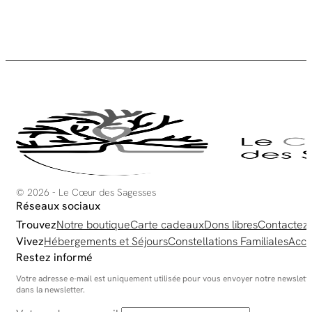
© 2026 - Le Cœur des Sagesses
Réseaux sociaux
Trouvez
Notre boutique
Carte cadeaux
Dons libres
Contactez
Vivez
Hébergements et Séjours
Constellations Familiales
Acco
Restez informé
Votre adresse e-mail est uniquement utilisée pour vous envoyer notre newsletter
dans la newsletter.