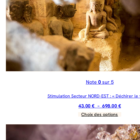
Note
0
sur 5
Stimulation Secteur NORD-EST : « Déchirer le v
Plage
43.00
€
–
698.00
€
de
Choix des options
Ce
prix :
produit
43.00 €
a
à
plusieurs
698.00 €