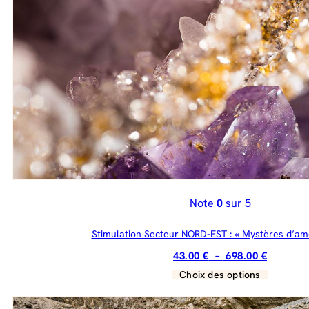
variations.
Les
options
peuvent
être
choisies
sur
la
page
du
produit
Note
0
sur 5
Stimulation Secteur NORD-EST : « Mystères d’am
Plage
43.00
€
–
698.00
€
de
Choix des options
Ce
prix :
produit
43.00 €