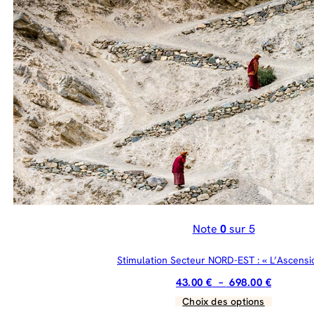
a
à
plusieurs
698.00 €
variations.
Les
options
peuvent
être
choisies
sur
la
page
du
produit
Note
0
sur 5
Stimulation Secteur NORD-EST : « L’Ascensi
Plage
43.00
€
–
698.00
€
de
Choix des options
Ce
prix :