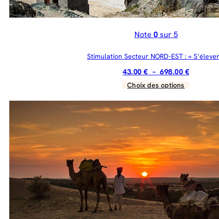
Note
0
sur 5
Stimulation Secteur NORD-EST : « S’élever
Plage
43.00
€
–
698.00
€
de
Choix des options
Ce
prix :
produit
43.00 €
a
à
plusieurs
698.00 €
variations.
Les
options
peuvent
être
choisies
sur
la
page