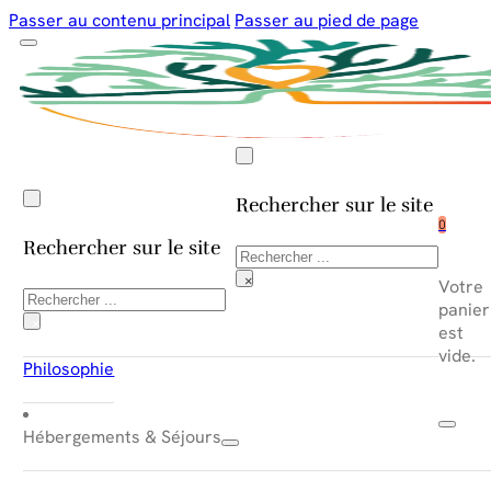
Passer au contenu principal
Passer au pied de page
Rechercher sur le site
0
Rechercher sur le site
Rechercher
×
Votre
Rechercher
panier
×
est
vide.
Philosophie
Hébergements & Séjours