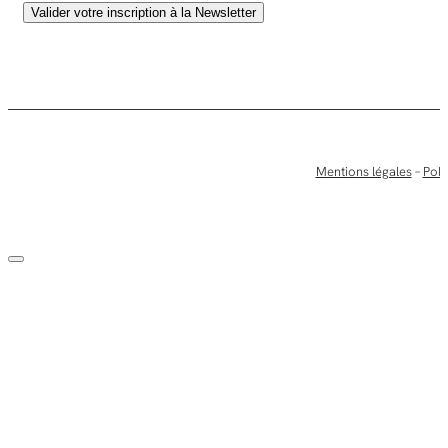
Mentions légales
–
Poli