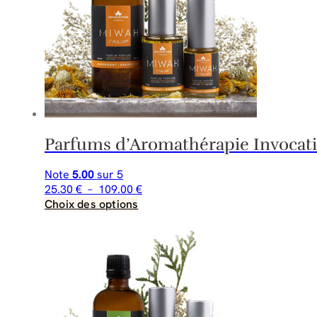
Parfums d’Aromathérapie Invoca
Note
5.00
sur 5
Plage
25.30
€
–
109.00
€
Ce
de
Choix des options
produit
prix :
a
25.30 €
plusieurs
à
variations.
109.00 €
Les
options
peuvent