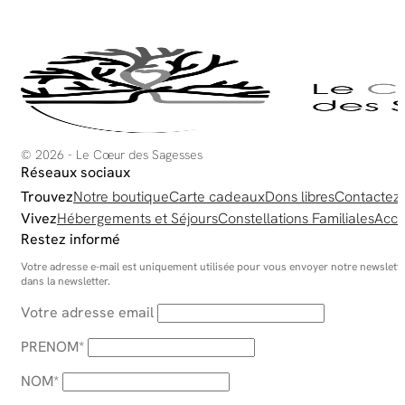
choisies
sur
la
page
du
produit
© 2026 - Le Cœur des Sagesses
Réseaux sociaux
Trouvez
Notre boutique
Carte cadeaux
Dons libres
Contactez
Vivez
Hébergements et Séjours
Constellations Familiales
Acco
Restez informé
Votre adresse e-mail est uniquement utilisée pour vous envoyer notre newsletter
dans la newsletter.
Votre adresse email
PRENOM*
NOM*