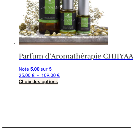
être
choisies
sur
la
page
du
produit
Parfum d’Aromathérapie CHIIYAAM 
Note
5.00
sur 5
Plage
25.00
€
–
109.00
€
Ce
de
Choix des options
produit
prix :
a
25.00 €
plusieurs
à
variations.
109.00 €
Les
options
peuvent
être