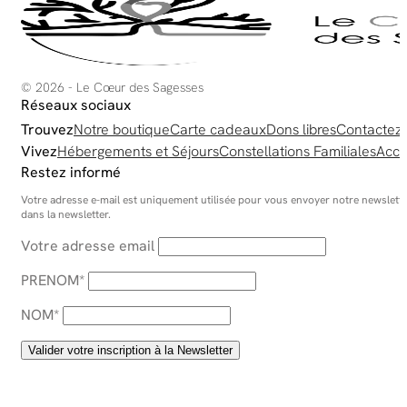
© 2026 - Le Cœur des Sagesses
Réseaux sociaux
Trouvez
Notre boutique
Carte cadeaux
Dons libres
Contactez
Vivez
Hébergements et Séjours
Constellations Familiales
Acco
Restez informé
Votre adresse e-mail est uniquement utilisée pour vous envoyer notre newsletter
dans la newsletter.
Votre adresse email
PRENOM*
NOM*