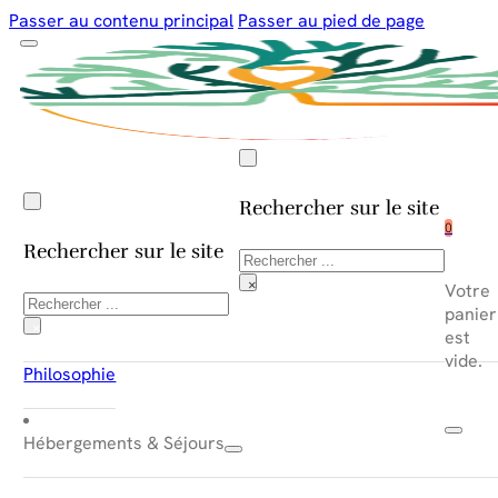
Passer au contenu principal
Passer au pied de page
Rechercher sur le site
0
Rechercher sur le site
Rechercher
×
Votre
Rechercher
panier
×
est
vide.
Philosophie
Hébergements & Séjours