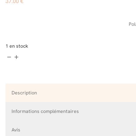
37.00
€
Pol
1 en stock
quantité
de
Moquis
-
Pierres
de
Description
Chamanes
-
La
Informations complémentaires
paire
3.5
Avis