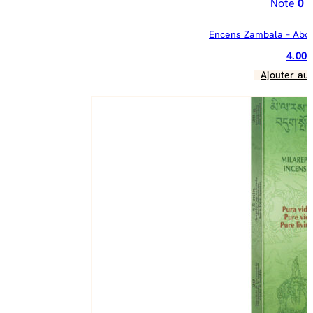
Note
0
s
Encens Zambala – Abo
4.00
Ajouter au 