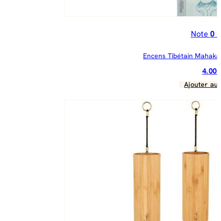
Note
0
s
Encens Tibétain Mahakal
4.00
Ajouter au 