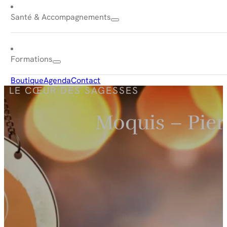
Santé & Accompagnements
Formations
Boutique
Agenda
Contact
LE CŒUR DES SAGESSES
Moquis – Pier