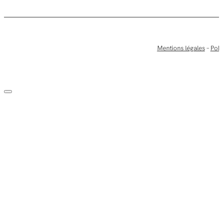
Mentions légales
–
Poli