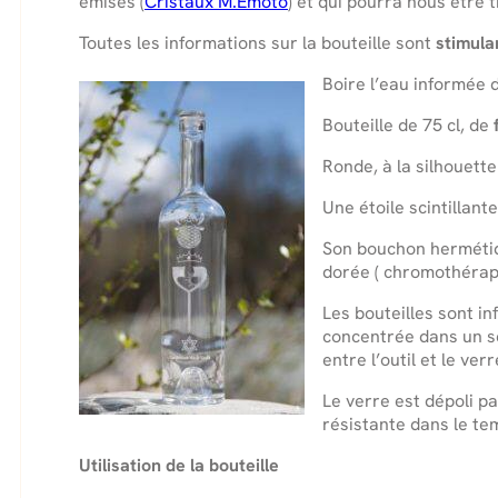
émises (
Cristaux M.Emoto
) et qui pourra nous être 
Toutes les informations sur la bouteille sont
stimula
Boire l’eau informée d
Bouteille de 75 cl, de
Ronde, à la silhouette
Une étoile scintillant
Son bouchon hermétiqu
dorée
(
chromothérap
Les bouteilles sont i
concentrée dans un se
entre l’outil et le verr
Le verre est dépoli pa
résistante dans le te
Utilisation de la bouteille