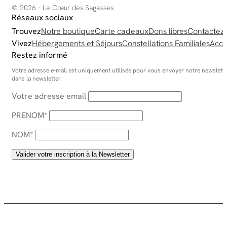
© 2026 - Le Cœur des Sagesses
Réseaux sociaux
Trouvez
Notre boutique
Carte cadeaux
Dons libres
Contactez
Vivez
Hébergements et Séjours
Constellations Familiales
Acco
Restez informé
Votre adresse e-mail est uniquement utilisée pour vous envoyer notre newsletter
dans la newsletter.
Votre adresse email
PRENOM*
NOM*