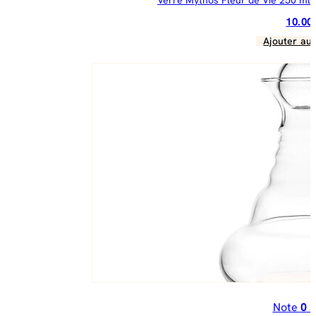
10.0
Ajouter au 
Note
0
s