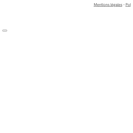
Mentions légales
–
Poli