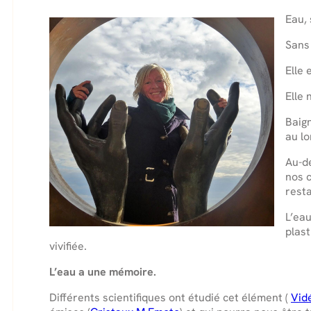
Eau,
Sans 
Elle 
Elle 
Baign
au lo
Au-de
nos 
resta
L’eau
plast
vivifiée.
L’eau a une mémoire.
Différents scientifiques ont étudié cet élément (
Vid