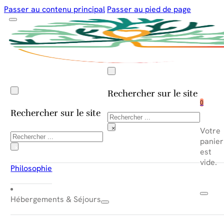
Passer au contenu principal
Passer au pied de page
Rechercher sur le site
0
Rechercher sur le site
Rechercher
×
Votre
Rechercher
panier
×
est
vide.
Philosophie
Hébergements & Séjours