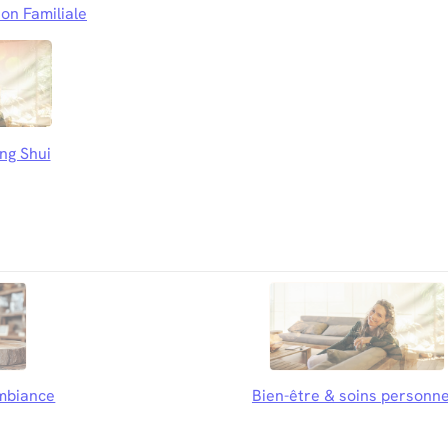
on Familiale
ng Shui
mbiance
Bien-être & soins personne