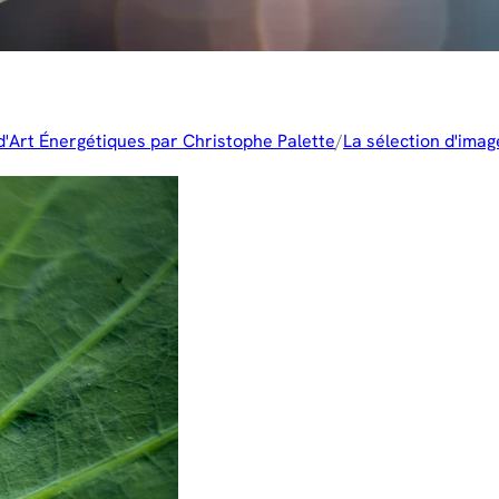
d'Art Énergétiques par Christophe Palette
/
La sélection d'image