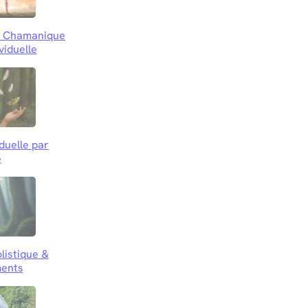
le Chamanique
viduelle
iduelle par
e
listique &
ents