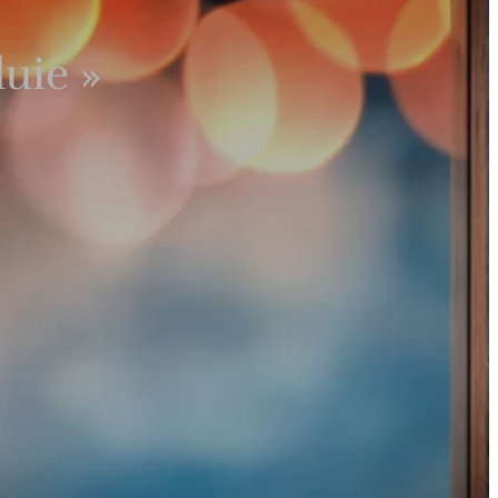
luie »