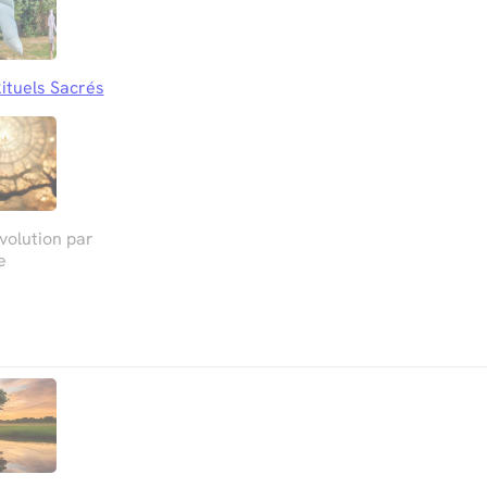
ituels Sacrés
olution par
e