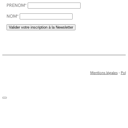
PRENOM*
NOM*
Mentions légales
–
Poli