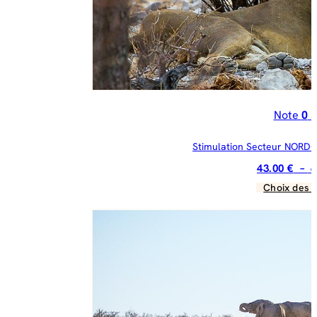
Note
0
s
Stimulation Secteur NORD-O
43.00
€
–
6
Choix des 
C
pr
a
pl
va
Le
op
pe
êt