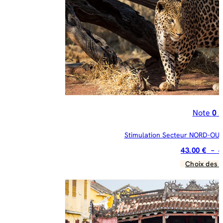
pe
êt
ch
su
la
pa
du
pr
Note
0
s
Stimulation Secteur NORD-OUES
43.00
€
–
6
Choix des 
C
pr
a
pl
va
Le