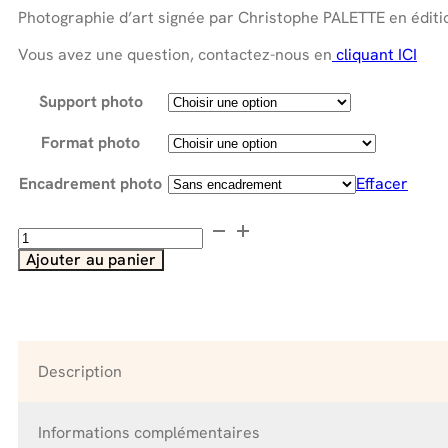
698.00 €
Photographie d’art signée par Christophe PALETTE en éditio
Vous avez une question, contactez-nous en
cliquant ICI
Support photo
Format photo
Encadrement photo
Effacer
quantité
de
Ajouter au panier
Stimulation
Secteur
NORD-
OUEST
:
Description
"Pour
Deux
Mains"
Informations complémentaires