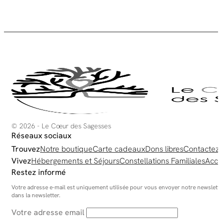
va
Le
op
pe
êt
ch
su
la
pa
du
pr
© 2026 - Le Cœur des Sagesses
Réseaux sociaux
Trouvez
Notre boutique
Carte cadeaux
Dons libres
Contactez
Vivez
Hébergements et Séjours
Constellations Familiales
Acco
Restez informé
Votre adresse e-mail est uniquement utilisée pour vous envoyer notre newsletter
dans la newsletter.
Votre adresse email