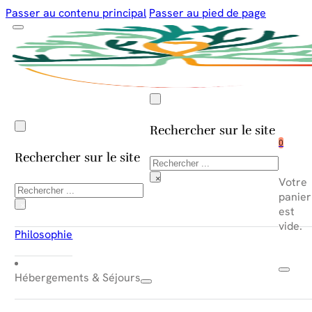
Passer au contenu principal
Passer au pied de page
Rechercher sur le site
0
Rechercher sur le site
Rechercher
×
Votre
Rechercher
panier
×
est
vide.
Philosophie
Hébergements & Séjours