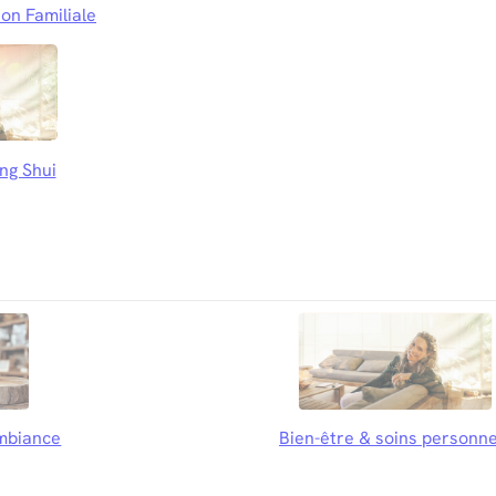
on Familiale
ng Shui
mbiance
Bien-être & soins personne