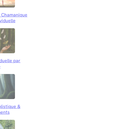
le Chamanique
viduelle
iduelle par
e
listique &
ents