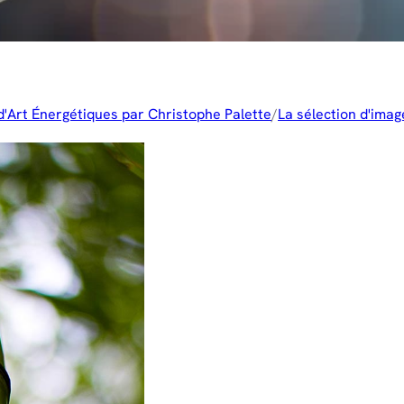
d'Art Énergétiques par Christophe Palette
/
La sélection d'imag