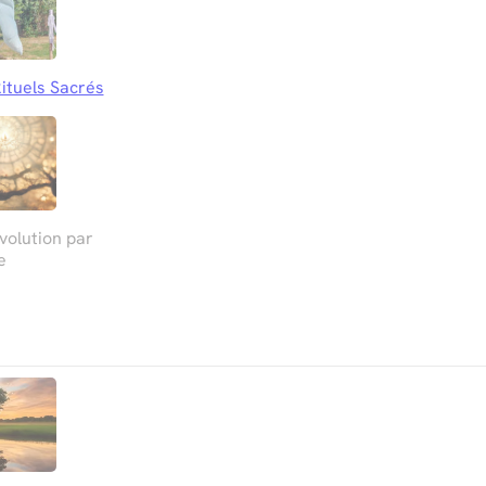
ituels Sacrés
olution par
e