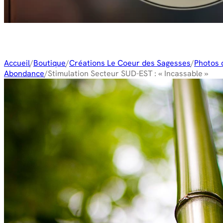
Accueil
/
Boutique
/
Créations Le Coeur des Sagesses
/
Photos 
Abondance
/
Stimulation Secteur SUD-EST : « Incassable »