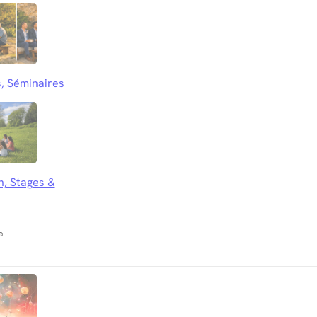
, Séminaires
n, Stages &