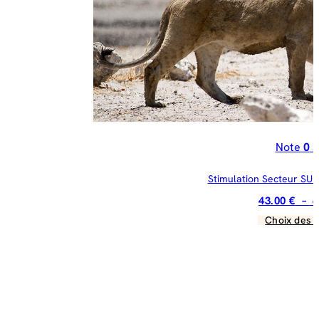
êt
ch
su
la
pa
du
pr
Note
0
s
Stimulation Secteur SUD 
43.00
€
–
6
Choix des 
C
pr
a
pl
va
Le
op