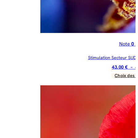
la
pa
du
pr
Note
0
s
Stimulation Secteur SUD :
43.00
€
–
6
Choix des 
C
pr
a
pl
va
Le
op
pe
êt
ch