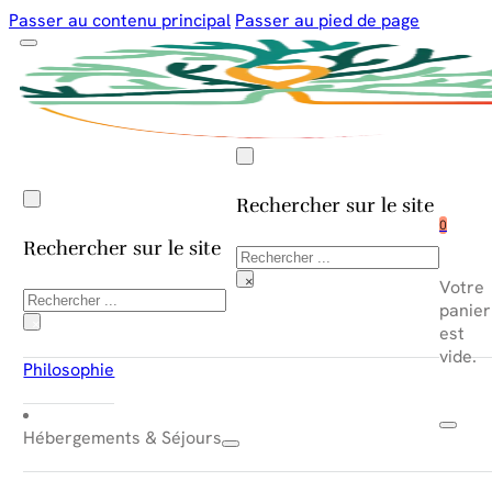
Passer au contenu principal
Passer au pied de page
Rechercher sur le site
0
Rechercher sur le site
Rechercher
×
Votre
Rechercher
panier
×
est
vide.
Philosophie
Hébergements & Séjours