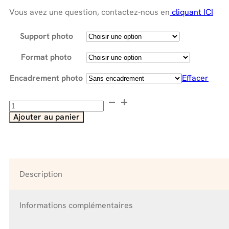
à
698.00 €
Vous avez une question, contactez-nous en
cliquant ICI
Support photo
Format photo
Encadrement photo
Effacer
quantité
de
Ajouter au panier
Stimulation
Secteur
SUD
:
"Précieux
Description
safran"
Informations complémentaires