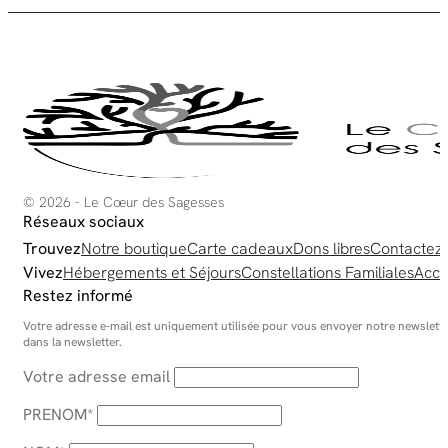
pe
êt
ch
su
la
pa
du
pr
© 2026 - Le Cœur des Sagesses
Réseaux sociaux
Trouvez
Notre boutique
Carte cadeaux
Dons libres
Contactez
Vivez
Hébergements et Séjours
Constellations Familiales
Acco
Restez informé
Votre adresse e-mail est uniquement utilisée pour vous envoyer notre newsletter
dans la newsletter.
Votre adresse email
PRENOM*