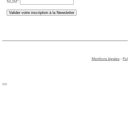
NOM*
Mentions légales
–
Poli