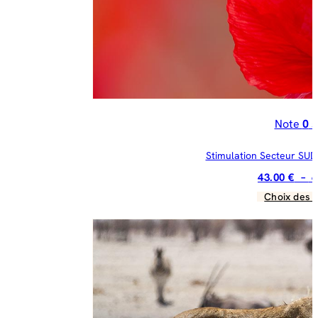
su
la
pa
du
pr
Note
0
s
Stimulation Secteur SUD 
43.00
€
–
6
Choix des 
C
pr
a
pl
va
Le
op
pe