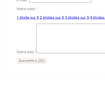
Votre note
*
1 étoile sur 5
2 étoiles sur 5
3 étoiles sur 5
4 étoiles
Votre avis
*