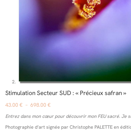
Stimulation Secteur SUD : « Précieux safran »
Plage
43.00
€
–
698.00
€
de
Entrez dans mon cœur pour découvrir mon FEU sacré. Je suis
prix :
43.00 €
Photographie d’art signée par Christophe PALETTE en éditio