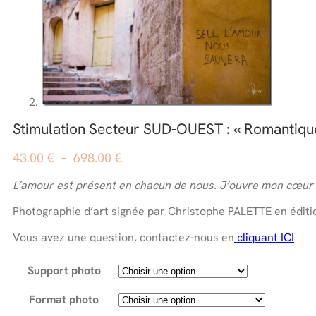
Stimulation Secteur SUD-OUEST : « Romantiqu
Plage
43.00
€
–
698.00
€
de
L’amour est présent en chacun de nous. J’ouvre mon cœur p
prix :
43.00 €
Photographie d’art signée par Christophe PALETTE en éditio
à
698.00 €
Vous avez une question, contactez-nous en
cliquant ICI
Support photo
Format photo