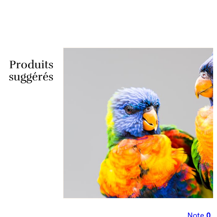
Produits
suggérés
Note
0
s