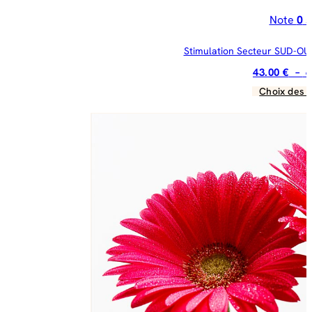
Note
0
s
Stimulation Secteur SUD-OUES
43.00
€
–
6
Choix des 
C
pr
a
pl
va
Le
op
pe
êt
ch
su
la
pa
du
pr