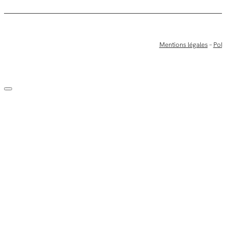
Mentions légales
–
Poli