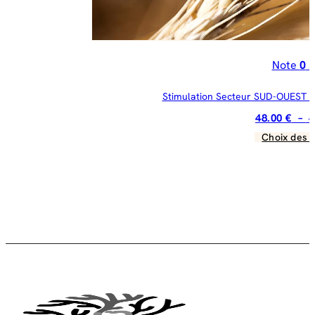
pr
Note
0
s
Stimulation Secteur SUD-OUEST : «
48.00
€
–
4
Choix des 
C
pr
a
pl
va
Le
op
pe
êt
ch
su
la