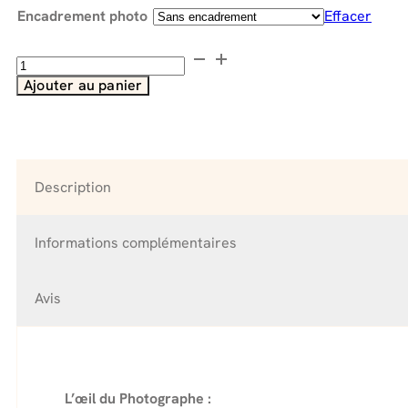
Encadrement photo
Effacer
quantité
de
Ajouter au panier
Stimulation
Secteur
SUD-
OUEST
:
Description
"Romantique"
Informations complémentaires
Avis
L’œil du Photographe :