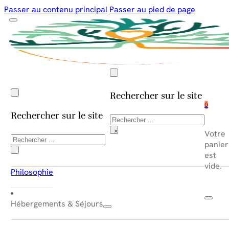
Passer au contenu principal
Passer au pied de page
Rechercher sur le site
0
Rechercher sur le site
Rechercher
×
Votre
Rechercher
panier
×
est
vide.
Philosophie
Hébergements & Séjours