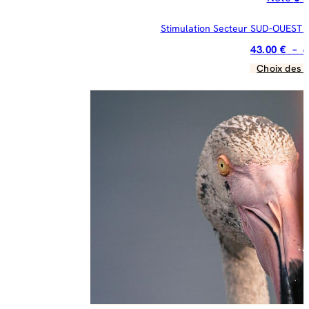
Stimulation Secteur SUD-OUEST : 
43.00
€
–
6
Choix des 
C
pr
a
pl
va
Le
op
pe
êt
ch
su
la
pa
du
pr