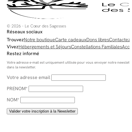
pa
du
pr
© 2026 - Le Cœur des Sagesses
Réseaux sociaux
Trouvez
Notre boutique
Carte cadeaux
Dons libres
Contactez
Vivez
Hébergements et Séjours
Constellations Familiales
Acco
Restez informé
Votre adresse e-mail est uniquement utilisée pour vous envoyer notre newsletter
dans la newsletter.
Votre adresse email
PRENOM*
NOM*