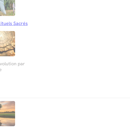
ituels Sacrés
olution par
e