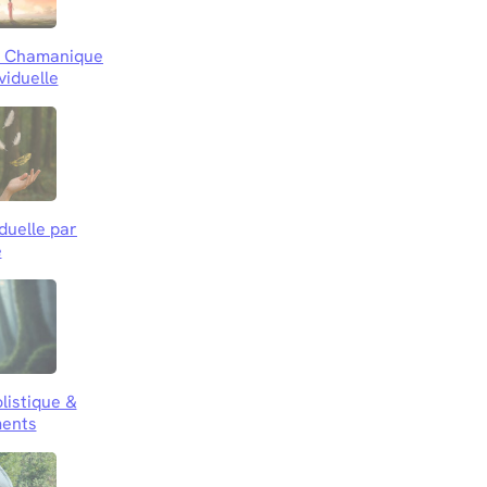
le Chamanique
viduelle
iduelle par
e
listique &
ents