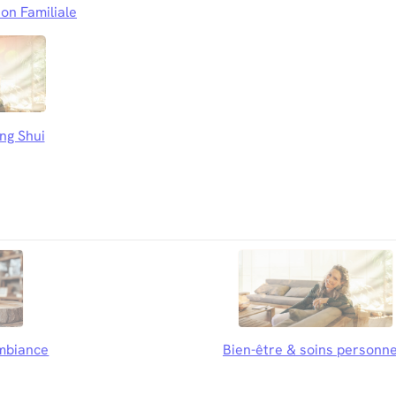
on Familiale
ng Shui
mbiance
Bien-être & soins personne