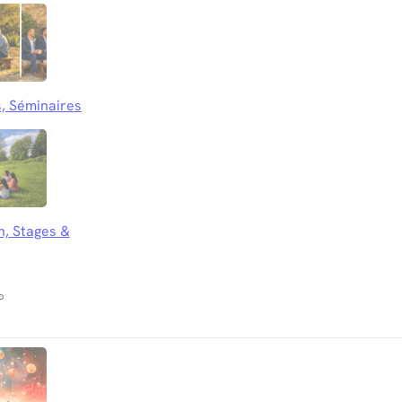
, Séminaires
n, Stages &