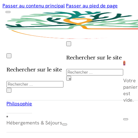
Passer au contenu principal
Passer au pied de page
Rechercher sur le site
0
Rechercher sur le site
Rechercher
×
Votre
Rechercher
panier
×
est
vide.
Philosophie
Hébergements & Séjours