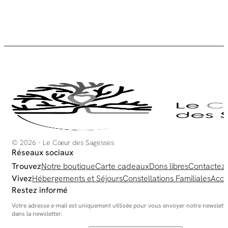
© 2026 - Le Cœur des Sagesses
Réseaux sociaux
Trouvez
Notre boutique
Carte cadeaux
Dons libres
Contactez
Vivez
Hébergements et Séjours
Constellations Familiales
Acco
Restez informé
Votre adresse e-mail est uniquement utilisée pour vous envoyer notre newsletter
dans la newsletter.