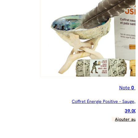
Note
0
s
Coffret Énergie Positive – Sauge,
39.0
Ajouter au 