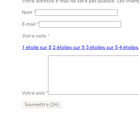
Votre adresse e-mail ne sera pas publiée.
Les champ
Nom
*
E-mail
*
Votre note
*
1 étoile sur 5
2 étoiles sur 5
3 étoiles sur 5
4 étoiles
Votre avis
*