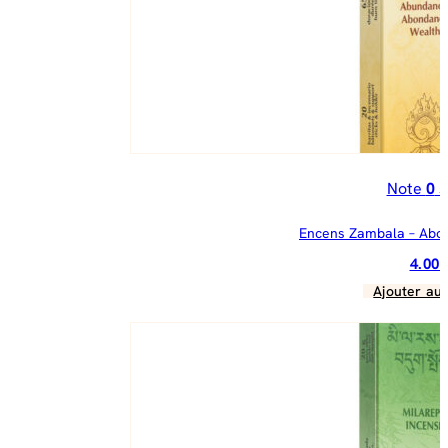
Note
0
s
Encens Zambala – Abo
4.00
Ajouter au 