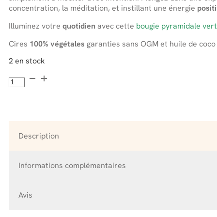
concentration, la méditation, et instillant une énergie
posit
Illuminez votre
quotidien
avec cette
bougie pyramidale ver
Cires
100% végétales
garanties sans OGM et huile de coco 
2 en stock
quantité
de
Bougie
Pyramide
Verte
Artisanale
Description
Informations complémentaires
Avis