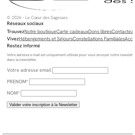
© 2026 - Le Cœur des Sagesses
Réseaux sociaux
Trouvez
Notre boutique
Carte cadeaux
Dons libres
Contactez
Vivez
Hébergements et Séjours
Constellations Familiales
Acco
Restez informé
Votre adresse e-mail est uniquement utilisée pour vous envoyer notre newsletter
dans la newsletter.
Votre adresse email
PRENOM*
NOM*