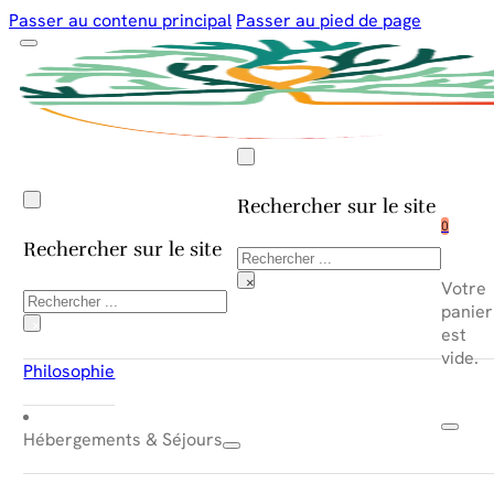
Passer au contenu principal
Passer au pied de page
Rechercher sur le site
0
Rechercher sur le site
Rechercher
×
Votre
Rechercher
panier
×
est
vide.
Philosophie
Hébergements & Séjours