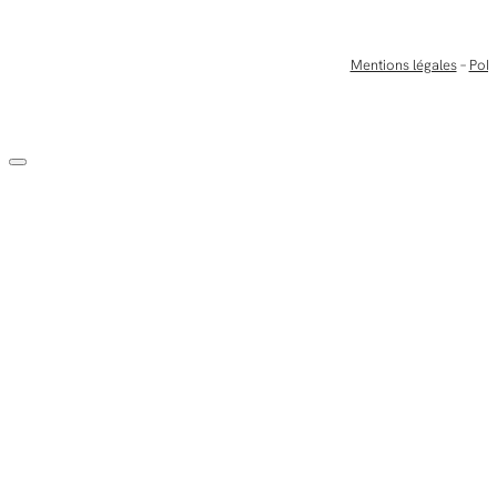
Mentions légales
–
Poli