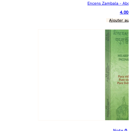
Encens Zambala – Abo
4.00
Ajouter au 
Note
0
s