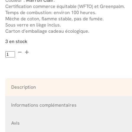
Couleur :
Marron Clair
.
Certification commerce équitable (WFTO) et Greenpalm.
Temps de combustion: environ 100 heures.
Mèche de coton, flamme stable, pas de fumée.
Sous verre en liège inclus.
Carton d’emballage cadeau écologique.
3 en stock
quantité
de
Bougie
Stéarine
Terre
sans
Description
Parfum
en
verre
Informations complémentaires
Avis