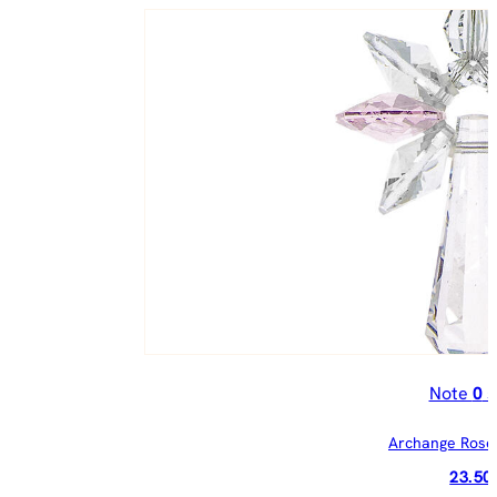
Note
0
s
Archange Rose
23.5