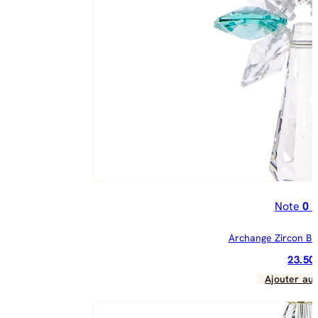
Note
0
s
Archange Zircon B
23.5
Ajouter au 