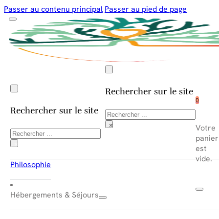
Passer au contenu principal
Passer au pied de page
Rechercher sur le site
0
Rechercher sur le site
Rechercher
×
Votre
Rechercher
panier
×
est
vide.
Philosophie
Hébergements & Séjours