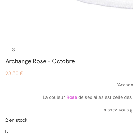
Archange Rose – Octobre
23.50
€
L’Archa
La couleur
Rose
de ses ailes est celle de
Laissez-vous g
2 en stock
quantité