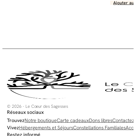
Ajouter au 
© 2026 - Le Cœur des Sagesses
Réseaux sociaux
Trouvez
Notre boutique
Carte cadeaux
Dons libres
Contactez
Vivez
Hébergements et Séjours
Constellations Familiales
Acco
Restez informé