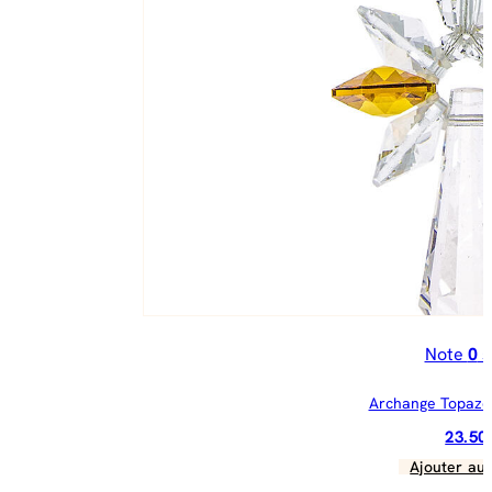
Note
0
s
Archange Topaze
23.5
Ajouter au 