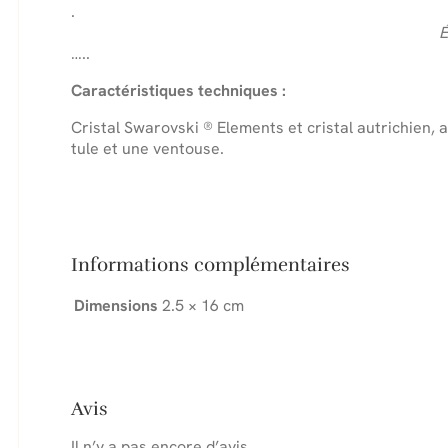
.
É
…..
Caractéristiques techniques :
Cristal Swarovski ® Elements et cristal autrichien, 
tule et une ventouse.
Informations complémentaires
Dimensions
2.5 × 16 cm
Avis
Il n’y a pas encore d’avis.