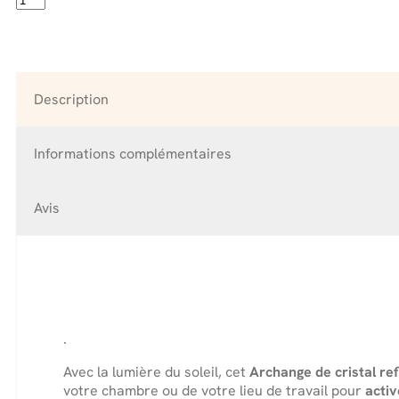
de
Archange
Rose
-
Octobre
Description
Informations complémentaires
Avis
.
Avec la lumière du soleil, cet
Archange de cristal re
votre chambre ou de votre lieu de travail pour
activ