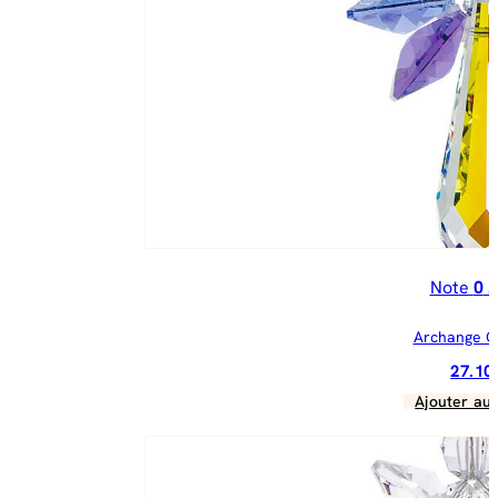
Note
0
s
Archange C
27.1
Ajouter au 