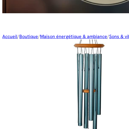
Accueil
/
Boutique
/
Maison énergétique & ambiance
/
Sons & vi