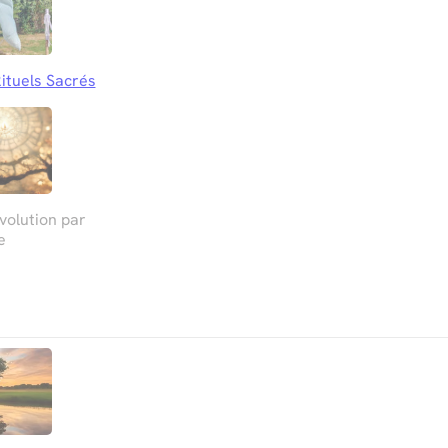
ituels Sacrés
olution par
e