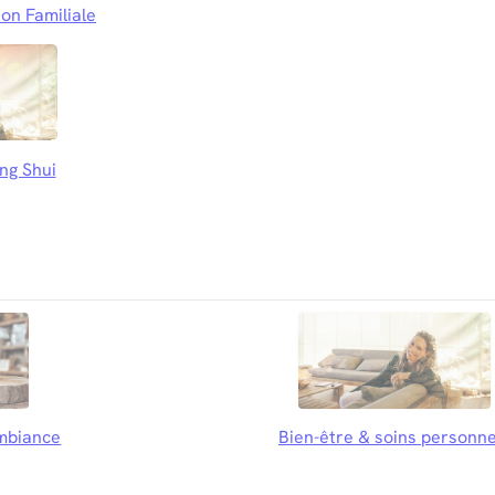
on Familiale
ng Shui
mbiance
Bien-être & soins personne