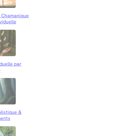
le Chamanique
viduelle
iduelle par
e
listique &
ents