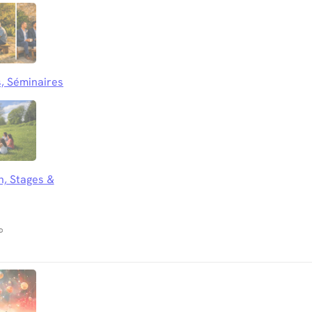
, Séminaires
n, Stages &