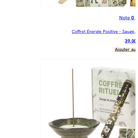
Note
0
s
Coffret Énergie Positive – Sauge,
39.0
Ajouter au 