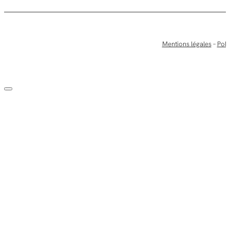
Mentions légales
–
Poli