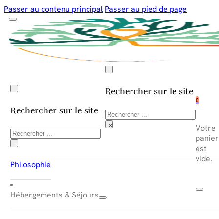
Passer au contenu principal
Passer au pied de page
Rechercher sur le site
0
Rechercher sur le site
Rechercher
×
Votre
Rechercher
panier
×
est
vide.
Philosophie
Hébergements & Séjours