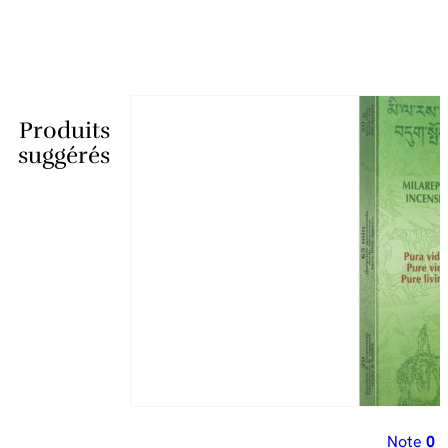
Produits
suggérés
Note
0
s