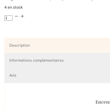
4 en stock
quantité
de
Encens
Traditionnel
Sauge
Blanche
Description
(Pochon
22g)
Informations complémentaires
Avis
Encens