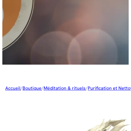
Accueil
/
Boutique
/
Méditation & rituels
/
Purification et Nett