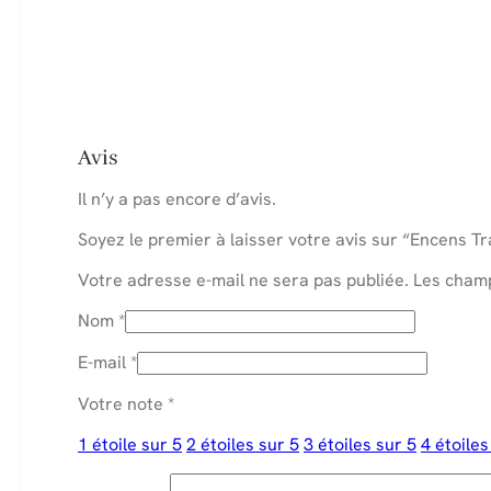
Avis
Il n’y a pas encore d’avis.
Soyez le premier à laisser votre avis sur “Encens T
Votre adresse e-mail ne sera pas publiée.
Les champ
Nom
*
E-mail
*
Votre note
*
1 étoile sur 5
2 étoiles sur 5
3 étoiles sur 5
4 étoiles