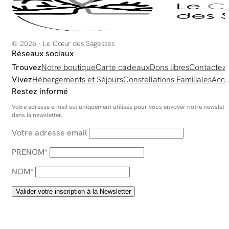
© 2026 - Le Cœur des Sagesses
Réseaux sociaux
Trouvez
Notre boutique
Carte cadeaux
Dons libres
Contactez
Vivez
Hébergements et Séjours
Constellations Familiales
Acco
Restez informé
Votre adresse e-mail est uniquement utilisée pour vous envoyer notre newsletter
dans la newsletter.
Votre adresse email
PRENOM*
NOM*