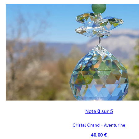
Note
0
sur 5
Cristal Grand – Aventurine
40.00
€