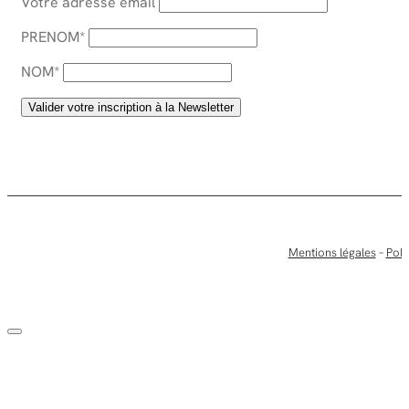
Votre adresse email
PRENOM*
NOM*
Mentions légales
–
Poli