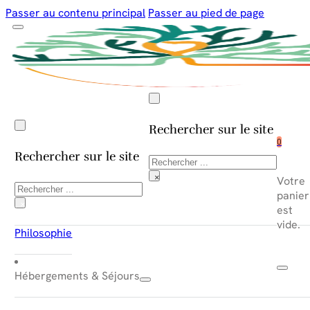
Passer au contenu principal
Passer au pied de page
Rechercher sur le site
0
Rechercher sur le site
Rechercher
×
Votre
Rechercher
panier
×
est
vide.
Philosophie
Hébergements & Séjours