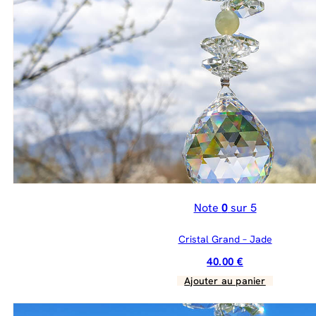
Note
0
sur 5
Cristal Grand – Jade
40.00
€
Ajouter au panier