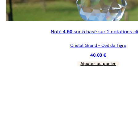
Noté
4.50
sur 5 basé sur
2
notations cl
Cristal Grand – Oeil de Tigre
40.00
€
Ajouter au panier