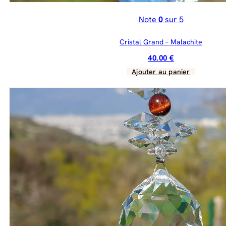
Note
0
sur 5
Cristal Grand – Malachite
40.00
€
Ajouter au panier