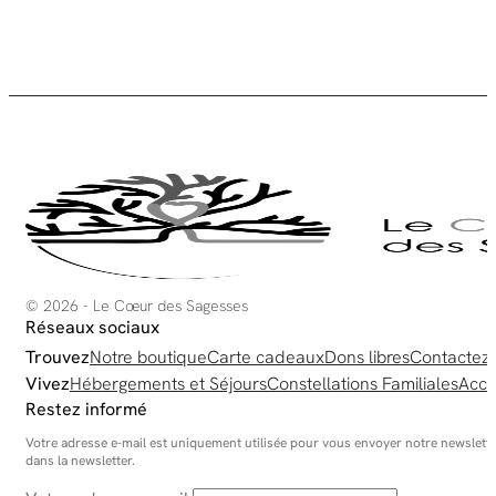
© 2026 - Le Cœur des Sagesses
Réseaux sociaux
Trouvez
Notre boutique
Carte cadeaux
Dons libres
Contactez
Vivez
Hébergements et Séjours
Constellations Familiales
Acco
Restez informé
Votre adresse e-mail est uniquement utilisée pour vous envoyer notre newsletter
dans la newsletter.