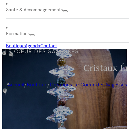
Santé & Accompagnements
Formations
Boutique
Agenda
Contact
LE CŒUR DES SAGESSES
Cristaux É
Accueil
/
Boutique
/
Créations Le Coeur des Sagesses