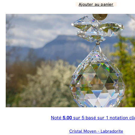
Ajouter au panier
Noté
5.00
sur 5 basé sur
1
notation cli
Cristal Moyen – Labradorite