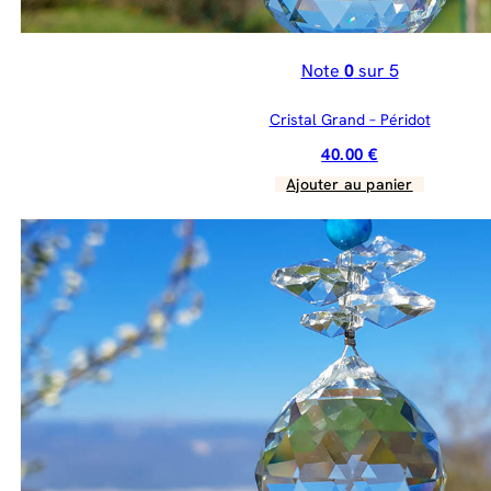
Note
0
sur 5
Cristal Grand – Péridot
40.00
€
Ajouter au panier