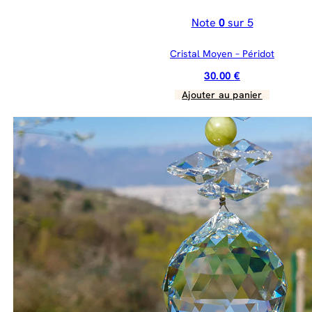
Note
0
sur 5
Cristal Moyen – Péridot
30.00
€
Ajouter au panier