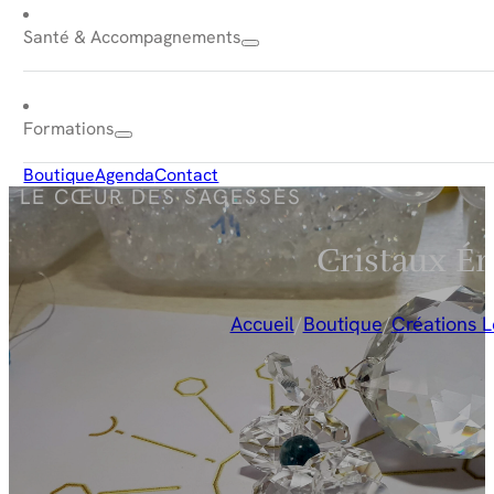
Santé & Accompagnements
Formations
Boutique
Agenda
Contact
LE CŒUR DES SAGESSES
Cristaux Én
Accueil
/
Boutique
/
Créations 