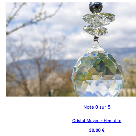
Note
0
sur 5
Cristal Moyen – Hématite
30.00
€