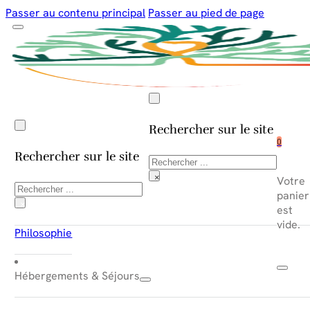
Passer au contenu principal
Passer au pied de page
Rechercher sur le site
0
Rechercher sur le site
Rechercher
×
Votre
Rechercher
panier
×
est
vide.
Philosophie
Hébergements & Séjours