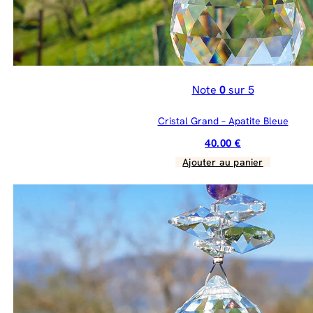
Note
0
sur 5
Cristal Grand – Apatite Bleue
40.00
€
Ajouter au panier