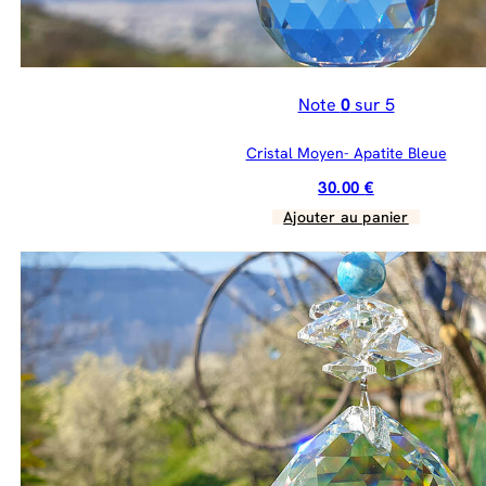
Note
0
sur 5
Cristal Moyen- Apatite Bleue
30.00
€
Ajouter au panier