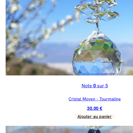
Note
0
sur 5
Cristal Moyen – Tourmaline
30.00
€
Ajouter au panier