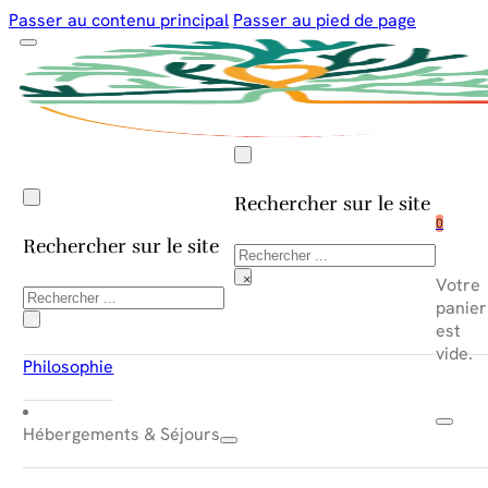
Passer au contenu principal
Passer au pied de page
Rechercher sur le site
0
Rechercher sur le site
Rechercher
×
Votre
Rechercher
panier
×
est
vide.
Philosophie
Hébergements & Séjours