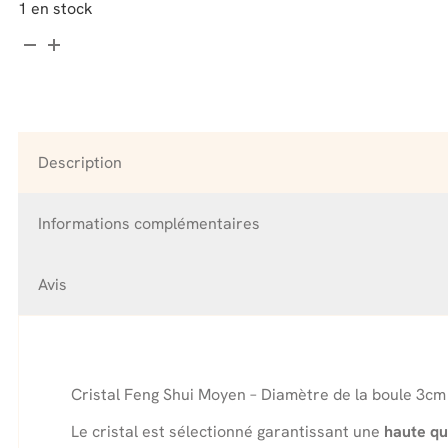
1 en stock
quantité
de
Cristal
Moyen
-
Pierre
Description
de
Lune
Informations complémentaires
Avis
Cristal Feng Shui Moyen – Diamètre de la boule 3cm
Le cristal est sélectionné garantissant une
haute qu