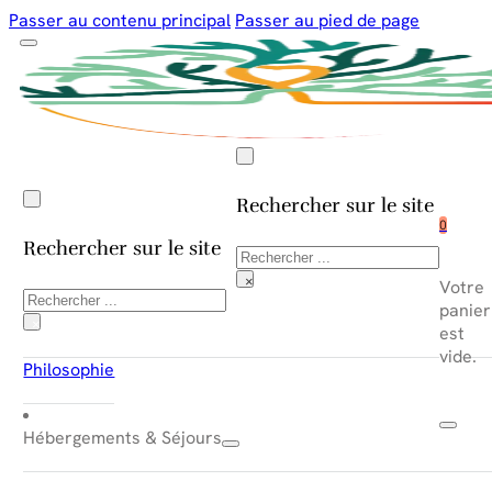
Passer au contenu principal
Passer au pied de page
Rechercher sur le site
0
Rechercher sur le site
Rechercher
×
Votre
Rechercher
panier
×
est
vide.
Philosophie
Hébergements & Séjours