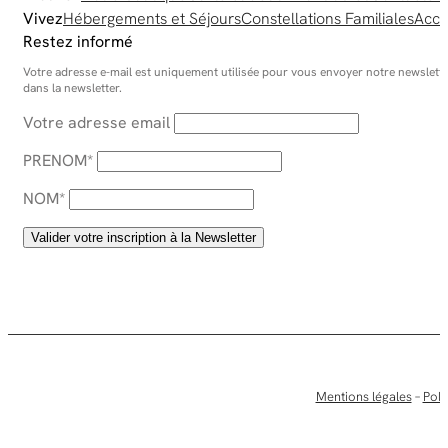
Vivez
Hébergements et Séjours
Constellations Familiales
Acco
Restez informé
Votre adresse e-mail est uniquement utilisée pour vous envoyer notre newsletter
dans la newsletter.
Votre adresse email
PRENOM*
NOM*
Mentions légales
–
Poli