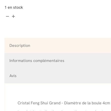
1 en stock
quantité
de
Cristal
Grand
-
Cornaline
Description
Informations complémentaires
Avis
Cristal Feng Shui Grand – Diamètre de la boule 4cm