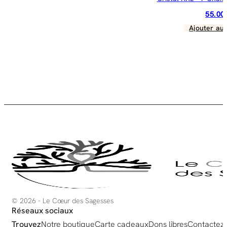
55.0
Ajouter au 
© 2026 - Le Cœur des Sagesses
Réseaux sociaux
Trouvez
Notre boutique
Carte cadeaux
Dons libres
Contactez