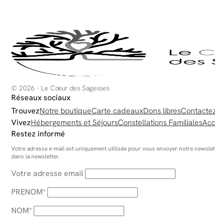
© 2026 - Le Cœur des Sagesses
Réseaux sociaux
Trouvez
Notre boutique
Carte cadeaux
Dons libres
Contactez
Vivez
Hébergements et Séjours
Constellations Familiales
Acco
Restez informé
Votre adresse e-mail est uniquement utilisée pour vous envoyer notre newsletter
dans la newsletter.
Votre adresse email
PRENOM*
NOM*