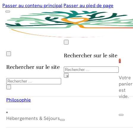
Passer au contenu principal
Passer au pied de page
Rechercher sur le site
0
Rechercher sur le site
Rechercher
×
Votre
Rechercher
panier
×
est
vide.
Philosophie
Hébergements & Séjours