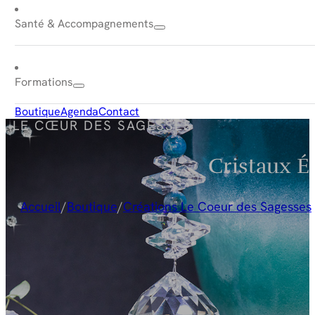
Santé & Accompagnements
Formations
Boutique
Agenda
Contact
LE CŒUR DES SAGESSES
Cristaux É
Accueil
/
Boutique
/
Créations Le Coeur des Sagesses