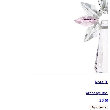
Note
0
s
Archange Rose
23.5
Ajouter au 