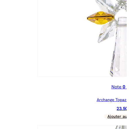
Note
0
s
Archange Topaze
23.5
Ajouter au 