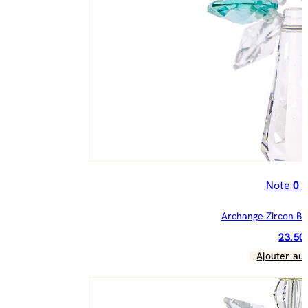
Note
0
s
Archange Zircon B
23.5
Ajouter au 