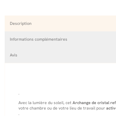
Archange
Améthyste
Claire
-
Description
Juin
Informations complémentaires
Avis
.
Avec la lumière du soleil, cet
Archange de cristal re
votre chambre ou de votre lieu de travail pour
activ
.