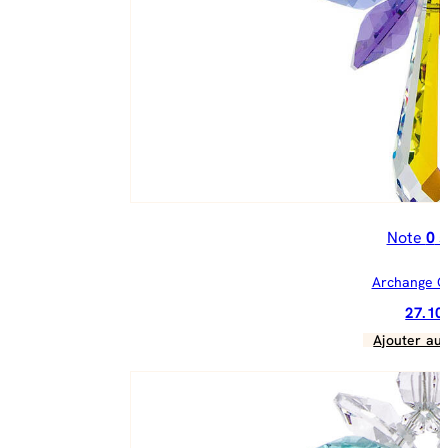
Note
0
s
Archange C
27.1
Ajouter au 