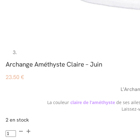
Archange Améthyste Claire – Juin
23.50
€
L’Archan
La couleur
claire de l’améthyste
de ses ailes
Laissez-
2 en stock
quantité
de