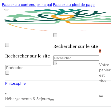
Passer au contenu principal
Passer au pied de page
Rechercher sur le site
0
Rechercher sur le site
Rechercher
×
Votre
Rechercher
panier
×
est
vide.
Philosophie
Hébergements & Séjours