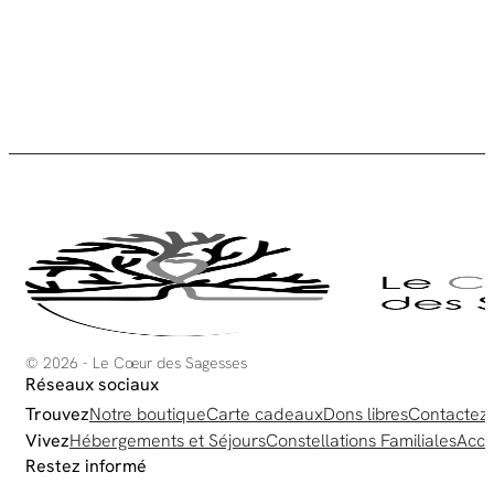
© 2026 - Le Cœur des Sagesses
Réseaux sociaux
Trouvez
Notre boutique
Carte cadeaux
Dons libres
Contactez
Vivez
Hébergements et Séjours
Constellations Familiales
Acco
Restez informé