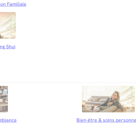
on Familiale
ng Shui
mbiance
Bien-être & soins personne