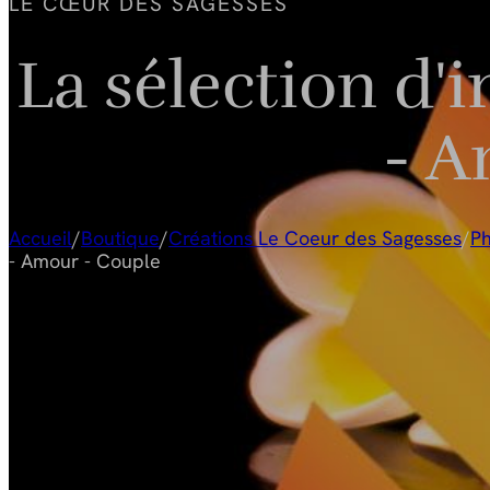
panier
LE CŒUR DES SAGESSES
est
vide.
La sélection d'
- A
Accueil
/
Boutique
/
Créations Le Coeur des Sagesses
/
Ph
- Amour - Couple