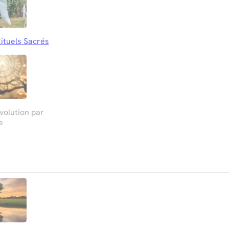
ituels Sacrés
olution par
e