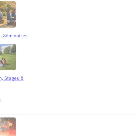
, Séminaires
n, Stages &