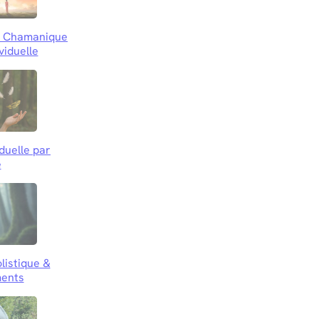
le Chamanique
viduelle
iduelle par
e
listique &
ents