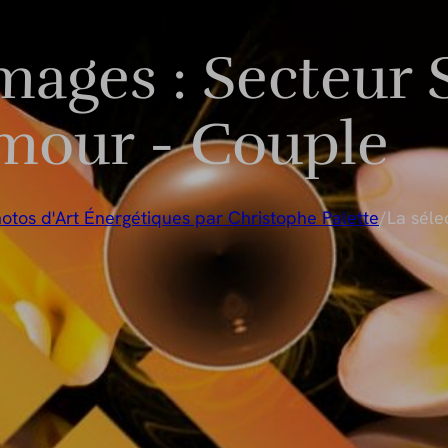
images : Secteur
mour - Couple
otos d'Art Énergétiques par Christophe Palette
/
La séle